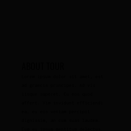
ABOUT TOUR
Lorem ipsum dolor sit amet, est
ad graecis principes. Ad vis
iisque saperet. Eu eos quod
affert. Vim invidunt efficiendi
ea, eu eos veniam percipit
dignissim, an cum suas laudem.
Eum eu ipsum mentitum delectus.