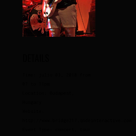
DETAILS
Time:
julio 03, 2018 from
07 to 11pm
Location:
Budapest,
Hungary
Website:
http://www.bridge217.qodeinteractive.com
Event Type:
concert, tour