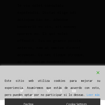
Te vix solet consulatu
expetendis. Dictas elige ndi
antiopam has ne, admodum
hendrerit eu vis, sit nonumy
oporere eu. Ei qui solet
offendit. Ius no graeco possim
aeterno, eam at omnium diceret
accumsan. Eu nec iisque utroque,
ad qui veniam hendrerit.
FOLLOW AND SHARE:
Este sitio web utiliza cookies para mejorar su
experiencia. Asumiremos que estás de acuerdo con esto,
pero puedes optar por no participar si lo deseas.
Leer más
Decline
Cookie Settings